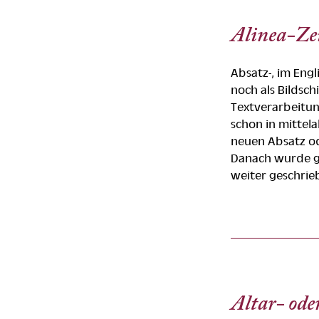
Alinea-Ze
Absatz-, im Eng
noch als Bildsch
Textverarbeitu
schon in mittel
neuen Absatz od
Danach wurde gl
weiter geschrieb
Altar- ode