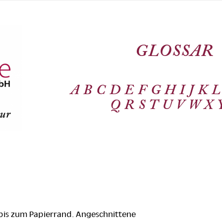
GLOSSAR
A
B
C
D
E
F
G
H
I
J
K
L
Q
R
S
T
U
V
W
X
bis zum Papierrand. Angeschnittene