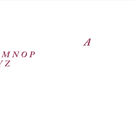
A
M
N
O
P
Y
Z