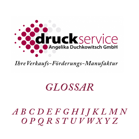
GLOSSAR
A
B
C
D
E
F
G
H
I
J
K
L
M
N
O
P
Q
R
S
T
U
V
W
X
Y
Z